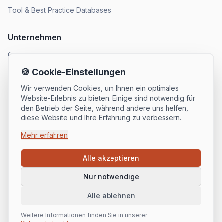
Tool & Best Practice Databases
Unternehmen
Über uns
Methodik
🍪 Cookie-Einstellungen
Kontakt
Wir verwenden Cookies, um Ihnen ein optimales
Website-Erlebnis zu bieten. Einige sind notwendig für
den Betrieb der Seite, während andere uns helfen,
Kontakt
diese Website und Ihre Erfahrung zu verbessern.
mail@straight.one
Mehr erfahren
+49 911 217738-0
Alle akzeptieren
Nur notwendige
© 2025 straight.one. Alle Rechte vorbehalten.
Alle ablehnen
Datenschutz
Impressum
AGB
Weitere Informationen finden Sie in unserer